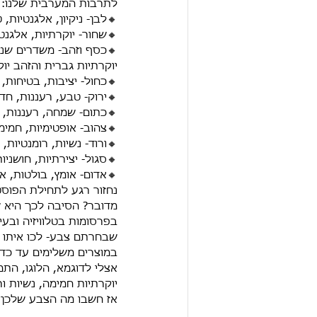
לתרבות המערבית שלנו:
🔸לבן- ניקיון, אלגנטיות, 
🔸שחור- יוקרתיות, אלגנט
🔸כסף וזהב- משדרים שני
יוקרתיות גברית והזהב יוק
🔸כחול- יציבות, בטיחות,
🔸ירוק- טבע, רעננות, חד
🔸כתום- שמחה, רעננות, חי
🔸צהוב- אופטימיות, חמי
🔸ורוד- נשיות, רומנטיות, 
🔸סגול- יצירתיות, חושניו
🔸אדום- אומץ, בולטות, א
נחזור רגע לתחילת הפוסט
מדובר? הסיבה לכך היא ש
בפרסומות בטלוויזיה ובעי
שבחרתם צבע- לכו איתו ב
במוצרים משלימים עד כדי
אצלי לדוגמא, הלוגו, התמ
יוקרתיות חמימה, נשיות ור
אז חשבו מה הצבע שלכן א