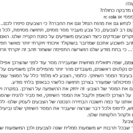
ולה
ם מדבקה כחולה?
 rc cola
לנחש גם את מהות הנוזל וגם את החברה? כי הצבעים סיפרו לכם...
ום רב לצבעים, כל צבע מעביר מסר מסוים, תחושה מסוימת, לכל צ
קרים שבודקים כיצד הצבעים משפיעים על כוונת הקנייה שלנו. האם
הב תשכנע אתכם שמדובר בשוקולד איכותי ויוקרתי יותר מאשר חפיס
.. כי בתת מודע שלנו הושרשה התפיסה ששחור וזהב זה יוקרתי וורו
ם, שפה ויזואלית מוחשית שמעבירה מסר עוד לפני שהצרכן אפילו
 נקלטים ראשונים, מעובדים מהר יותר מהמילים ולכן משפיעים על
עיבוד המסר השיווקי. כלומר, הצבע לא מלמד כלל על המוצר עצמו א
 פסיכולוגי שמעורר בצרכן תחושה כלשהי כבאופן בלתי מודע.
ם את המסר של הצבע- זה יחזק את ההשפעה על הצרכן. במקרה ויש
 על הצרכן להאמין ולקבל את המסר השיווקי, ואז סביר להניח שהפ
אותנו עד כמה חשובה הבחירה הנכונה של הצבעים לעסק שלנו- ללוג
ש, לדפוס ולכל דבר שנרצה שיעביר את המסר השיווקי שלנו וביעיל
ולקהל הלקוחות שלנו.
צבע?
ד שבכל תרבות יש משמעות סמלית שונה לצבעים ולכן המשמעות שכת