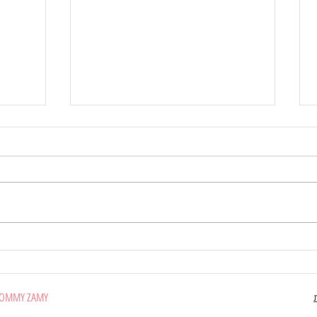
תגידי, את העסק שלך כבר
מודל 
חיסנת?
האם ה
או אדו
OMMY ZAMY