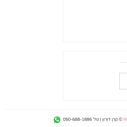
הרמזור סטייל מאמיזמי-
עסק שלך ירוק, כתום
ם...
©
M
קרן דורון | טל' 050-688-1886