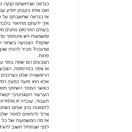
כנראה שניחשתם קוקה ק
ואם אותו בקבוק יופיע ע
אז כנראה שחשבתם על פפסי או
איך ידעתם מתיאור בלבד 
בעולם הפרסום נותנים מק
ומשמעות ויש אינספור מח
שוקולד הצבועה בשחור וז
וצהובה? סביר להניח שכן.
פחות.
הצבעים הם שפה בפני עצמ
או צפה בפרסומת. הצבעים
הראשונית שלנו כצרכנים ב
אלא הוא פועל כמעין רמז
כאשר המסר השיווקי תוא
הערעור הקוגניטיבי יקשה
תעבוד. עובדה זו מלמדת 
לתמונות בהן אנחנו נשתמ
צריך להתאים למסר שלנו 
אז מה המשמעות של כל 
לפני שנתחיל חשוב להגי