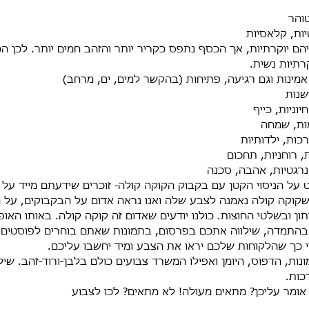
טוהר
יות, קלאסיות
הם יוקרתיות, אך הכסף נתפס כקריר יותר והזהב חמים יותר. לכן 
רתיות נשית.
 אמינות וגם רגיעה, פתיחות (בהקשר למים, ים, מרחב)
שנות
וניות, כייף
מות, שמחה
רכות, ילדותיות
ת, רוחניות, תחכום
נרגטיות, אהבה, סכנה
 על הניסוי הקטן עם בקבוק הקוקה קולה- זוכרים שידעתם מייד על א
קוקה קולה נאמנה לצבע שלה ואנו נראה אדום על הבקבוקים, על ה
תון ובשלטי החוצות. כולנו יודעים שאדום זה קוקה קולה. באותו האופ
התמדה, שילווה אתכם בפרסום, בתמונות שאתם בוחרים לפוסטים, ב
 כך שהלקוחות שלכם יראו את הצבע ומיד יחשבו עליכם.
ונות, הדפוס, היומן ואפילו המשרד צבועים כולם בלבן-ורוד-זהב. שיל
כות.
ומר עליכן? מתאים מעולה! לא מתאים? לכו לצבוע