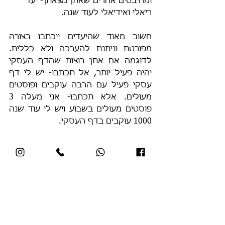
ומהיבטים אחרים שאתן מצאתן- יעד 
ריאלי ואידיאלי לעוד שנה.
חשוב מאוד שהיעדים ייכתבו בצורה 
מפורטת וניתנת להערכה ולא כללית. 
לדוגמה אם אתן רוצות שהדף העסקי 
יהיה פעיל יותר, אל תכתבו- יש לי דף 
עסקי פעיל עם הרבה עוקבים ופוסטים 
מעולים. אלא תכתבו- אני מעלה 3 
פוסטים מעולים בשבוע ויש לי עוד שנה 
1000 עוקבים בדף העסקי.
אז זהו השלב הראשון בבניית תכנית 
עסקית שנתית, ב
מאמר תכנית עסקית 
שנתית חלק 2
 מפורטים השלבים 
הבאים. אעלה את יתר הצעדים בפירוט 
כדי שכל אחת מכן תוכל לתכנן לעצמה 
שנת עשייה מדהימה!