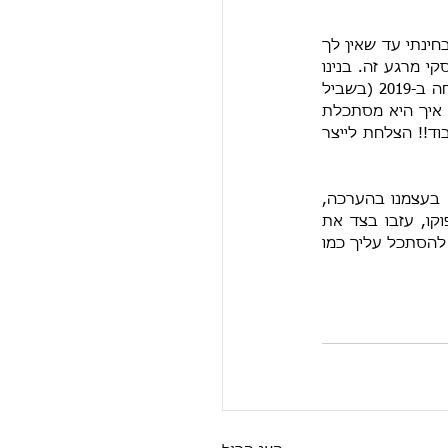
הייתה לי פגישה לא מזמן עם לקוחה בעלת עסק חדש יחסית. היא כבר שנה עצמאית אבל מבחינתי עד שאין לך 
כלים עסקיים נכונים ומקצועיים, את עוד לא בעלת עסק ואני מתחילה "לספור" את הזמן העסקי מרגע זה. בנינו 
תכנית עסקית שנתית והגדרנו יעדים לצמיחה ברווחים תוך שנה. כששאלתי אותה כמה הרוויחה ב-2019 (בשביל 
האומדן) היא ממש התביישה להגיד שהרוויחה "רק 35,000 ש"ח". באותו הרגע יכולתי לראות איך היא מסתכלת 
על עצמה- לא מצליחה, לא מרוויחה, מבוישת. בעוד שאני הסתכלתי עליה בהערכה- כל הכבוד!! הצלחת לייצר 
ברור שזהו סכום שעסק לא יכול להתקיים ממנו, אבל זו רק נקודת הפתיחה. וכשנדע להביט בעצמנו בהערכה, 
הודיה, הוקרה על כל הישג, נוכל להמשיך לגדול, להתפתח ולהצליח. אז עם כל הכבוד לפוקו, עזבו בצד את 
השאלה איך אחרים מסתכלים עלי ותשאלו את עצמכן- איך אני מסתכלת עלי? תהיי במודעות להסתכל עליך כמו 