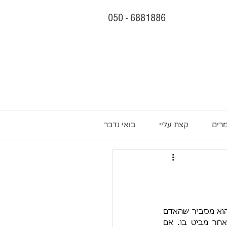
050 - 6881886
רים
קצת עליי
בואי נדבר
כחלק מלימודי הדוקטורט שלי בייעוץ ארגוני, הכרתי את התאוריה של מישל פוקו על המבט. הוא מסביר שהאדם 
מגדיר את עצמו, את יכולותיו, את חסרונותיו, את אופיו ואת אישיותו על ידי הדרך בה האחר מביט בו. אם 