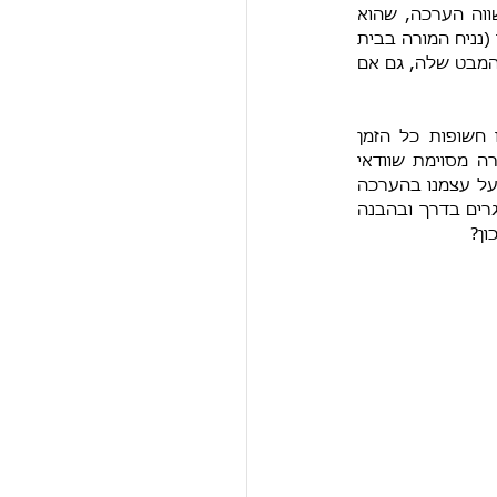
לדוגמה, האחר מביט בו בהשתאות ומתייחס אליו בהערכה רבה, האדם יאמין שאכן הוא שווה הערכה, שהוא 
מצליח ושהצלחתו נודעת ברבים. ויכול להיות שהאדם יגדיר עצמו הפוך מאיך שהאחר מביט בו (נניח המורה בבית 
הספר שאמרה לך שאת כישלון ואת מוכיחה לה בדיוק ההפך- את למעשה הגדרת עצמך לפי המבט שלה, גם אם 
 חשופות כל הזמן 
- הסביבה, הלקוחות, העוקבים ברשת והם כנראה מסתכלים עלינו בצורה מסוימת שוודאי 
? כמה אנחנו יודעות להביט על עצמנו בהערכה 
על העבודה הקשה, בהודיה על כל הכוחות והאהבה שאנחנו נותנות בעסק, בחמלה על האתגרים בדרך ובהבנה 
ון?