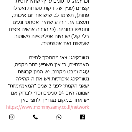
וכריזמה. סרטונים עדיף שיהיו יחסית 
קצרים (עניין של דקות ספורות ואפילו 
פחות), תשימו לב שיש אור יום איכותי, 
תעצבו את הרקע שיהיה אסתטי ונעים 
ותוסיפו כתוביות (כי הרבה אנשים צופים 
בלי קול) יש היום אפליקציות פשוטות 
שעושות זאת אוטומטית. 
נטוורקינג: צאי מהמסך לחיים 
האמיתיים, כי אין משפיע יותר מקפה, 
עוגה ומבט מקרוב. יש המון קבוצות 
נטוורקינג איכותיות ויש את ה-קהילה 
שאני הקמתי לפני 3 שנים "המאמיזמיות" 
שמונה היום 14 סניפים וכדי לבדוק אם 
יש אחד במקום מגורייך לחצי כאן
https://www.mommyzamy.co.il/network
ing